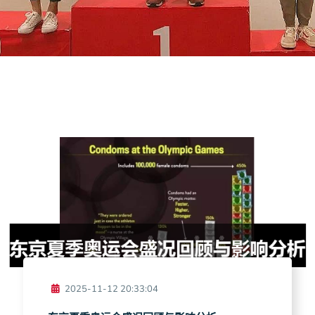
2025-11-12 20:33:04