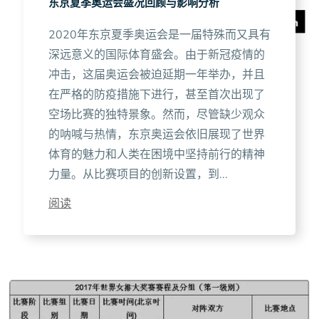
东京夏季奥运会盛况回顾与影响分析
2020年东京夏季奥运会是一届特殊而又具有
深远意义的国际体育盛会。由于新冠疫情的
冲击，这届奥运会被迫延期一年举办，并且
在严格的防疫措施下进行，甚至首次出现了
空场比赛的独特景象。然而，尽管缺少观众
的呐喊与热情，东京奥运会依旧展现了世界
体育的魅力和人类在困境中坚持前行的精神
力量。从比赛项目的创新设置，到...
阅读