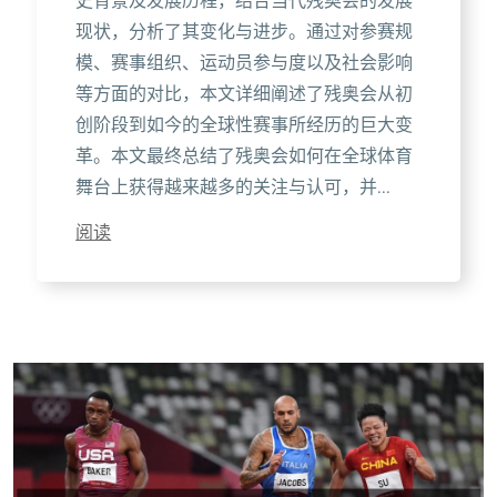
史背景及发展历程，结合当代残奥会的发展
现状，分析了其变化与进步。通过对参赛规
模、赛事组织、运动员参与度以及社会影响
等方面的对比，本文详细阐述了残奥会从初
创阶段到如今的全球性赛事所经历的巨大变
革。本文最终总结了残奥会如何在全球体育
舞台上获得越来越多的关注与认可，并...
阅读