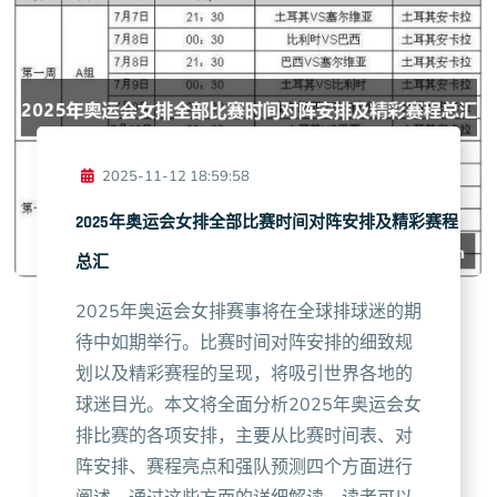
2025-11-12 18:59:58
2025年奥运会女排全部比赛时间对阵安排及精彩赛程
总汇
2025年奥运会女排赛事将在全球排球迷的期
待中如期举行。比赛时间对阵安排的细致规
划以及精彩赛程的呈现，将吸引世界各地的
球迷目光。本文将全面分析2025年奥运会女
排比赛的各项安排，主要从比赛时间表、对
阵安排、赛程亮点和强队预测四个方面进行